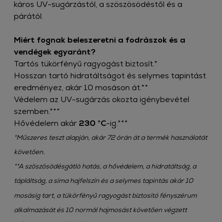
káros UV-sugárzástól, a szöszösödéstől és a
párától.​
Miért fognak beleszeretni a fodrászok és a
vendégek egyaránt? ​
Tartós tükörfényű ragyogást biztosít.*
Hosszan tartó hidratáltságot és selymes tapintást
eredményez, akár 10 mosáson át.**
Védelem az UV-sugárzás okozta igénybevétel
szemben.***
Hővédelem akár
230 °C
-ig.***
*Műszeres teszt alapján, akár 72 órán át a termék használatát
követően.
**A szöszösödésgátló hatás, a hővédelem, a hidratáltság, a
tápláltság, a sima hajfelszín és a selymes tapintás akár 10
mosásig tart, a tükörfényű ragyogást biztosító fényszérum
alkalmazását és 10 normál hajmosást követően végzett