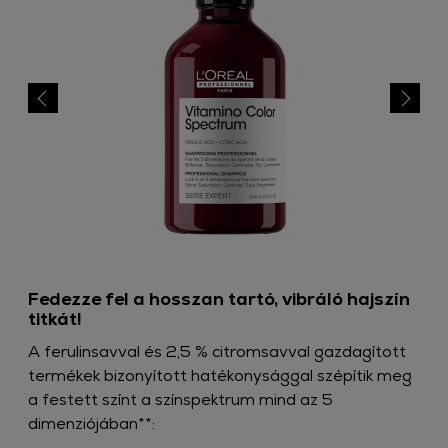
Fedezze fel a hosszan tartó, vibráló hajszín
titkát!​
A ferulinsavval és 2,5 % citromsavval gazdagított
termékek bizonyított hatékonysággal szépítik meg
a festett színt a színspektrum mind az 5
dimenziójában**:​