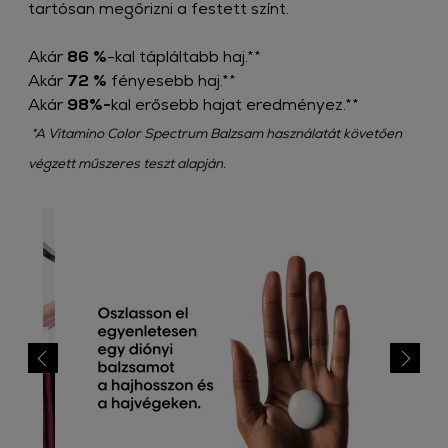
tartósan megőrizni a festett színt.​
Akár
86 %
-kal tápláltabb haj.**​
Akár
72 %
fényesebb haj.**​
Akár
98%-
kal erősebb hajat eredményez.**
*A Vitamino Color Spectrum Balzsam használatát követően
végzett műszeres teszt alapján.​