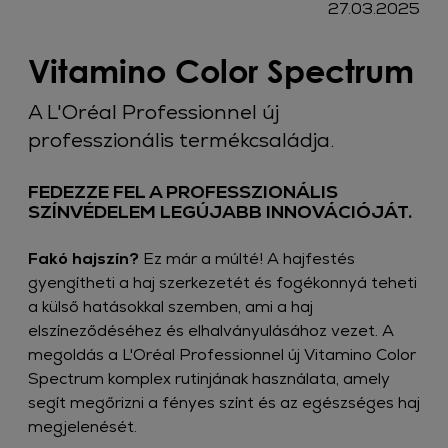
27.03.2025
Vitamino Color Spectrum
A L'Oréal Professionnel új
professzionális termékcsaládja.​
FEDEZZE FEL A PROFESSZIONÁLIS
SZÍNVÉDELEM LEGÚJABB INNOVÁCIÓJÁT.​
Fakó hajszín?
Ez már a múlté! A hajfestés
gyengítheti a haj szerkezetét és fogékonnyá teheti
a külső hatásokkal szemben, ami a haj
elszíneződéséhez és elhalványulásához vezet. A
megoldás a L'Oréal Professionnel új Vitamino Color
Spectrum komplex rutinjának használata, amely
segít megőrizni a fényes színt és az egészséges haj
megjelenését.