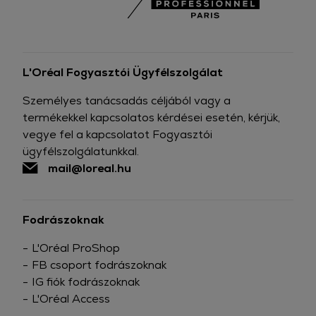
L'Oréal Fogyasztói Ügyfélszolgálat
Személyes tanácsadás céljából vagy a
termékekkel kapcsolatos kérdései esetén, kérjük,
vegye fel a kapcsolatot Fogyasztói
ügyfélszolgálatunkkal.
mail@loreal.hu
Fodrászoknak
L'Oréal ProShop
FB csoport fodrászoknak
IG fiók fodrászoknak
L'Oréal Access