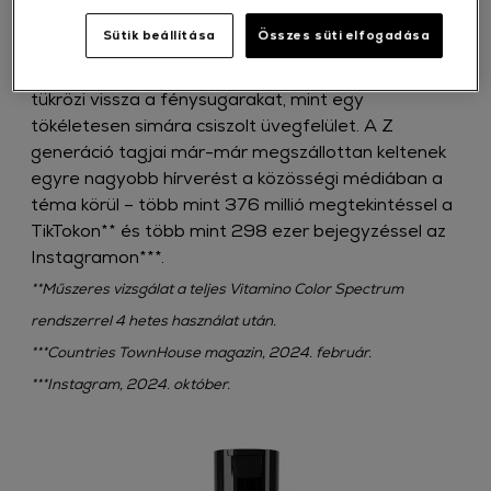
egészen új magasságokba emeli. Az új
Sütik beállítása
Összes süti elfogadása
megközelítés egy maximálisan letisztult és
kidolgozott frizura képét vetíti elénk, amely úgy
tükrözi vissza a fénysugarakat, mint egy
tökéletesen simára csiszolt üvegfelület. A Z
generáció tagjai már-már megszállottan keltenek
egyre nagyobb hírverést a közösségi médiában a
téma körül – több mint 376 millió megtekintéssel a
TikTokon** és több mint 298 ezer bejegyzéssel az
Instagramon***.
**Műszeres vizsgálat a teljes Vitamino Color Spectrum
rendszerrel 4 hetes használat után.​
***Countries TownHouse magazin, 2024. február.
***Instagram, 2024. október.