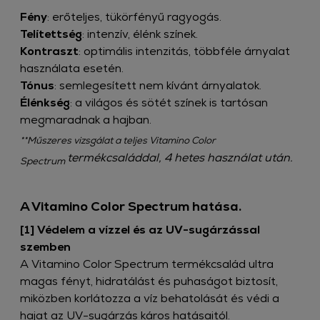
Fény
: erőteljes, tükörfényű ragyogás. ​
Telítettség
: intenzív, élénk színek.​
Kontraszt
: optimális intenzitás, többféle árnyalat
használata esetén.​
Tónus
: semlegesített nem kívánt árnyalatok.​
Élénkség
: a világos és sötét színek is tartósan
megmaradnak a hajban.​
**Műszeres vizsgálat a teljes Vitamino Color
termékcsaláddal, 4 hetes használat után.
Spectrum
A Vitamino Color Spectrum hatása.​
[1] Védelem a vízzel és az UV-sugárzással
szemben​
A Vitamino Color Spectrum termékcsalád ultra
magas fényt, hidratálást és puhaságot biztosít,
miközben korlátozza a víz behatolását és védi a
hajat az UV-sugárzás káros hatásaitól.​