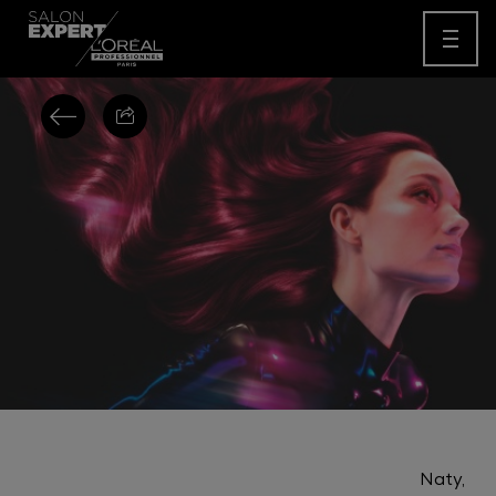
Naty
,