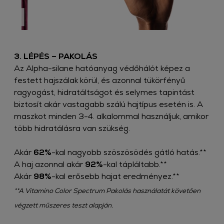
3. LÉPÉS – PAKOLÁS​
​Az Alpha-silane hatóanyag védőhálót képez a
festett hajszálak körül, és azonnal tükörfényű
ragyogást, hidratáltságot és selymes tapintást
biztosít akár vastagabb szálú hajtípus esetén is. A
maszkot minden 3-4. alkalommal használjuk, amikor
több hidratálásra van szükség.
Akár
62%
-kal nagyobb szöszösödés gátló hatás.**​
A haj azonnal akár
92%
-kal tápláltabb.**​
Akár
98%
-kal erősebb hajat eredményez.**​
**A Vitamino Color Spectrum Pakolás használatát követően
végzett műszeres teszt alapján.​