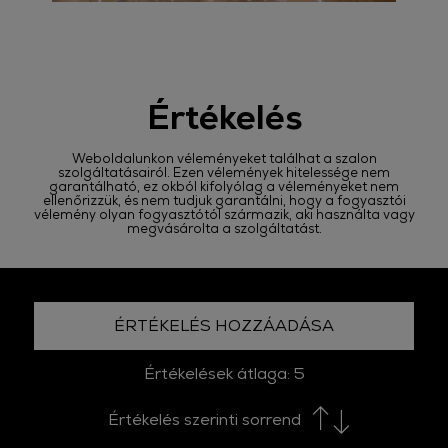
Értékelés
Weboldalunkon véleményeket találhat a szalon
szolgáltatásairól. Ezen vélemények hitelessége nem
garantálható, ez okból kifolyólag a véleményeket nem
ellenőrizzük, és nem tudjuk garantálni, hogy a fogyasztói
vélemény olyan fogyasztótól származik, aki használta vagy
megvásárolta a szolgáltatást.
ÉRTÉKELÉS HOZZÁADÁSA
Értékelések átlaga:
5
Értékelés szerinti sorrend