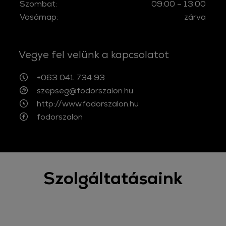
Szombat:
09:00 – 13:00
Vasárnap:
zárva
Vegye fel velünk a kapcsolatot
+063 041 734 93
szepseg@fodorszalon.hu
http://www.fodorszalon.hu
fodorszalon
Szolgáltatásaink