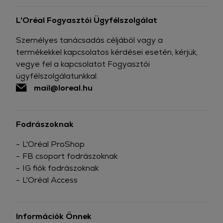
L'Oréal Fogyasztói Ügyfélszolgálat
Személyes tanácsadás céljából vagy a
termékekkel kapcsolatos kérdései esetén, kérjük,
vegye fel a kapcsolatot Fogyasztói
ügyfélszolgálatunkkal.
mail@loreal.hu
Fodrászoknak
L'Oréal ProShop
FB csoport fodrászoknak
IG fiók fodrászoknak
L'Oréal Access
Információk Önnek