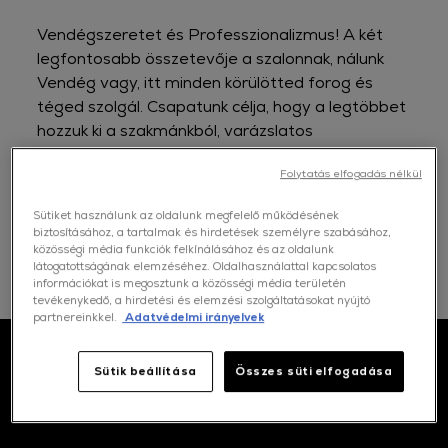
Vendégszeretet és Professzionalizmus! A két
legfontosabb összetevője a szalonnak, nálunk
Vendég vagy, itt minden körülötted forog és
téged szolgál. Csapatunk célja, hogy a legtöbbet
hozzuk ki a szakmánkból, varázslatos
környezetben, minőségi termékekkel, tökéletes
Folytatás elfogadás nélkül
szolgáltatást nyújtsunk számodra. Gyere el
hozzánk, hogy a város zajától mentes, nyugodt,
Sütiket használunk az oldalunk megfelelő működésének
kellemes környezetben szépülj és vidám
biztosításához, a tartalmak és hirdetések személyre szabásához,
csapatunk elfeledtesse Veled a hétköznap
közösségi média funkciók felkínálásához és az oldalunk
látogatottságának elemzéséhez. Oldalhasználattal kapcsolatos
fáradalmait.
információkat is megosztunk a közösségi média területén
tevékenykedő, a hirdetési és elemzési szolgáltatásokat nyújtó
partnereinkkel.
Adatvédelmi irányelvek
Sütik beállítása
Összes süti elfogadása
Kapcsolat