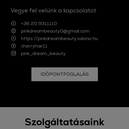
Vegye fel velünk a kapcsolatot
+36 20 9311110
pinkdreambeauty0@gmail.com
https://pinkdreambeauty.salonic.hu
cherryhair11
pink_dream_beauty
IDŐPONTFOGLALÁS
Szolgáltatásaink