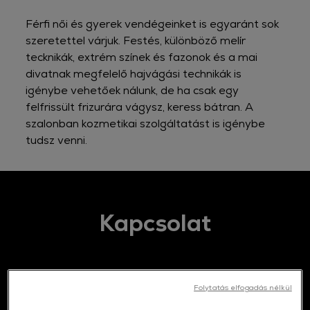
Férfi női és gyerek vendégeinket is egyaránt sok
szeretettel várjuk. Festés, különböző melír
tecknikák, extrém színek és fazonok és a mai
divatnak megfelelő hajvágási technikák is
igénybe vehetőek nálunk, de ha csak egy
felfrissült frizurára vágysz, keress bátran. A
szalonban kozmetikai szolgáltatást is igénybe
tudsz venni.
Kapcsolat
Hol talál minket
Folytatás elfogadás nélkül