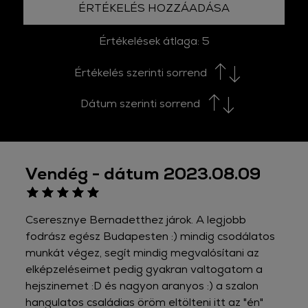
ÉRTÉKELÉS HOZZÁADÁSA
Értékelések átlaga:
5
Értékelés szerinti sorrend
Dátum szerinti sorrend
Vendég - dátum 2023.08.09
Cseresznye Bernadetthez járok. A legjobb
fodrász egész Budapesten :) mindig csodálatos
munkát végez, segít mindig megvalósítani az
elképzeléseimet pedig gyakran valtogatom a
hejszinemet :D és nagyon aranyos :) a szalon
hangulatos családias öröm eltölteni itt az "én"