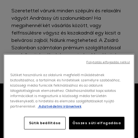
Szeretettel várunk minden szépülni és relaxálni
vágyót Andrássy úti szalonunkban! Ha
megpihennél két vásárlás között, vagy
felfrissülésre vágysz és kiszakadnál egy kicsit a
belvárosi zajból, Nálunk megteheted. A Zsidró
Szalonban számtalan prémium szolgáltatással
rendelkezünk, célunk, hogy minden Vendégünk
ízlésének eleget tegyünk, és hajtípusának
Folytatás elfogadás nélkül
megfelelő kezelést nyújtsunk.
Sütiket használunk az oldalunk megfelelő működésének
biztosításához, a tartalmak és hirdetések személyre szabásához,
közösségi média funkciók felkínálásához és az oldalunk
látogatottságának elemzéséhez. Oldalhasználattal kapcsolatos
információkat is megosztunk a közösségi média területén
tevékenykedő, a hirdetési és elemzési szolgáltatásokat nyújtó
Kapcsolat
partnereinkkel.
Adatvédelmi irányelvek
Sütik beállítása
Összes süti elfogadása
Hol talál minket