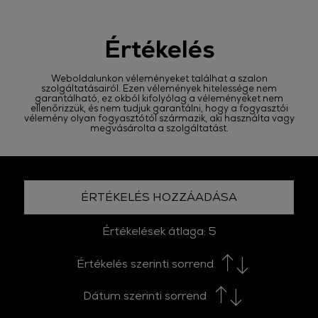
Értékelés
Weboldalunkon véleményeket találhat a szalon
szolgáltatásairól. Ezen vélemények hitelessége nem
garantálható, ez okból kifolyólag a véleményeket nem
ellenőrizzük, és nem tudjuk garantálni, hogy a fogyasztói
vélemény olyan fogyasztótól származik, aki használta vagy
megvásárolta a szolgáltatást.
ÉRTÉKELÉS HOZZÁADÁSA
Értékelések átlaga:
5
Értékelés szerinti sorrend
Dátum szerinti sorrend