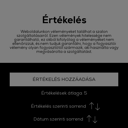
Értékelés
Weboldalunkon véleményeket találhat a szalon
szolgáltatásairól. Ezen vélemények hitelessége nem
garantálható, ez okból kifolyólag a véleményeket nem
ellenőrizzük, és nem tudjuk garantálni, hogy a fogyasztói
vélemény olyan fogyasztótól származik, aki használta vagy
megvásárolta a szolgáltatást.
ÉRTÉKELÉS HOZZÁADÁSA
Értékelések átlaga:
5
Értékelés szerinti sorrend
Dátum szerinti sorrend