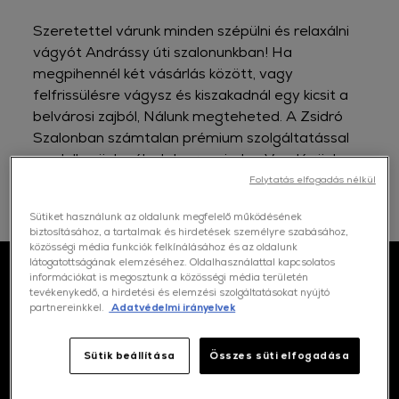
Szeretettel várunk minden szépülni és relaxálni
vágyót Andrássy úti szalonunkban! Ha
megpihennél két vásárlás között, vagy
felfrissülésre vágysz és kiszakadnál egy kicsit a
belvárosi zajból, Nálunk megteheted. A Zsidró
Szalonban számtalan prémium szolgáltatással
rendelkezünk, célunk, hogy minden Vendégünk
ízlésének eleget tegyünk, és hajtípusának
Folytatás elfogadás nélkül
megfelelő kezelést nyújtsunk.
Sütiket használunk az oldalunk megfelelő működésének
biztosításához, a tartalmak és hirdetések személyre szabásához,
közösségi média funkciók felkínálásához és az oldalunk
látogatottságának elemzéséhez. Oldalhasználattal kapcsolatos
információkat is megosztunk a közösségi média területén
tevékenykedő, a hirdetési és elemzési szolgáltatásokat nyújtó
Kapcsolat
partnereinkkel.
Adatvédelmi irányelvek
Sütik beállítása
Összes süti elfogadása
Hol talál minket